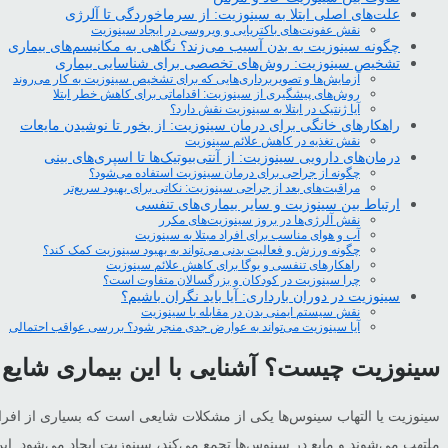
علت‌های اصلی ابتلا به سینوزیت: از سرماخوردگی تا آلرژی
نقش عفونت‌های باکتریایی و ویروسی در ایجاد سینوزیت
چگونه سینوزیت به بدن آسیب می‌زند؟ نگاهی به مکانیسم‌های بیماری
تشخیص سینوزیت: روش‌های تخصصی برای شناسایی بیماری
آزمایش‌ها و تصویر‌برداری‌هایی که برای تشخیص سینوزیت به کار می‌روند
روش‌های پیشگیری از سینوزیت: اقداماتی برای کاهش خطر ابتلا
آیا ژنتیک در ابتلا به سینوزیت نقش دارد؟
راهکارهای خانگی برای درمان سینوزیت: از بخور تا نوشیدن مایعات
نقش تغذیه در کاهش علائم سینوزیت
درمان‌های دارویی سینوزیت: از آنتی‌بیوتیک‌ها تا اسپری‌های بینی
چگونه از جراحی برای درمان سینوزیت استفاده می‌شود؟
مراقبت‌های بعد از جراحی سینوزیت: نکاتی برای بهبود سریع‌تر
ارتباط بین سینوزیت و سایر بیماری‌های تنفسی
نقش آلرژی‌ها در بروز سینوزیت‌های مکرر
آب و هوای مناسب برای افراد مبتلا به سینوزیت
چگونه ورزش و فعالیت بدنی می‌تواند به بهبود سینوزیت کمک کند؟
راهکارهای تنفسی و یوگا برای کاهش علائم سینوزیت
چرا سینوزیت در کودکان و بزرگسالان متفاوت است؟
سینوزیت در دوران بارداری: آیا باید نگران باشیم؟
نقش سیستم ایمنی بدن در مقابله با سینوزیت
آیا سینوزیت می‌تواند به عوارض جدی منجر شود؟ بررسی عواقب احتمالی
سینوزیت چیست؟ آشنایی با این بیماری شایع
سینوزیت یا التهاب سینوس‌ها یکی از مشکلات شایعی است که بسیاری از افراد 
ملتهب می‌شوند و مایع در سینوس‌ها تجمع می‌کند، سینوزیت ایجاد می‌شود. این