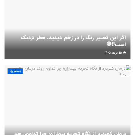
اگر این تغییر رنگ را در زخم دیدید، خطر نزدیک
است!❗🛑
15 خرداد 1405
بیماریها
درمان کمردرد از نگاه تجربه بیماران؛ چرا تداوم روند