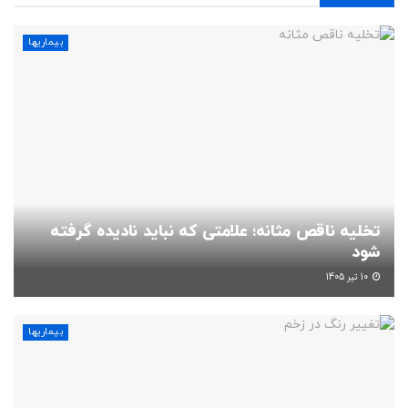
بیماریها
تخلیه ناقص مثانه؛ علامتی که نباید نادیده گرفته
شود
10 تیر 1405
بیماریها