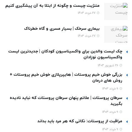
مننژیت چیست و چگونه از ابتلا به آن پیشگیری کنیم
27 خرداد 1403
بیماری سرخک | بسیار مسری و گاه خطرناک
27 خرداد 1403
چک لیست والدین برای واکسیناسیون کودکان | جدیدترین لیست
واکسیناسیون نوزادان
26 شهریور 1403
بزرگی خوش خیم پروستات | هایپرپلازی خوش خیم پروستات +
روش های درمان
9 خرداد 1403
سرطان پروستات | علائم پنهان سرطان پروستات که نباید نادیده
بگیرید
9 خرداد 1403
مراقبت از پروستات: نکاتی که هر مرد باید بداند
9 خرداد 1403