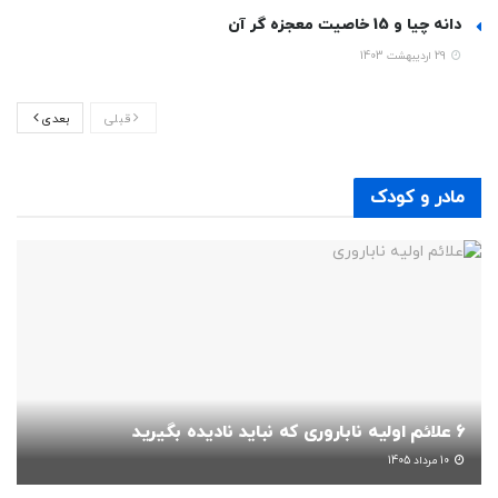
دانه چیا و 15 خاصیت معجزه گر آن
29 اردیبهشت 1403
قبلی
بعدی
مادر و کودک
6 علائم اولیه ناباروری که نباید نادیده بگیرید
10 مرداد 1405