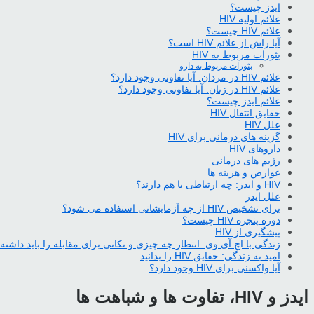
ایدز چیست؟
علائم اولیه HIV
علائم HIV چیست؟
آیا راش از علائم HIV است؟
بثورات مربوط به HIV
بثورات مربوط به دارو
علائم HIV در مردان: آیا تفاوتی وجود دارد؟
علائم HIV در زنان: آیا تفاوتی وجود دارد؟
علائم ایدز چیست؟
حقایق انتقال HIV
علل HIV
گزینه های درمانی برای HIV
داروهای HIV
رژیم های درمانی
عوارض و هزینه ها
HIV و ایدز: چه ارتباطی با هم دارند؟
علل ایدز
برای تشخیص HIV از چه آزمایشاتی استفاده می شود؟
دوره پنجره HIV چیست؟
پیشگیری از HIV
زندگی با اچ آی وی: انتظار چه چیزی و نکاتی برای مقابله را باید داشته
امید به زندگی: حقایق HIV را بدانید
آیا واکسنی برای HIV وجود دارد؟
ایدز و HIV، تفاوت ها و شباهت ها