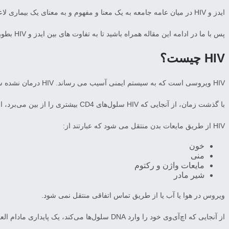
ایدز و HIV در میان عامه جامعه به یک معنا و مفهوم و به معنای یک بیماری لاعلاج شناخته شده است. اما این دو کلمه از نظر پزشکی تفاوت هایی با یکدیگر دارند که در این مقاله به تفصیل به این تفاوت و شرح حال هر یک می پردازیم.
پس با ما در ادامه این مقاله همراه باشید تا به تفاوت های بین ایدز و HIV بطور کامل پی ببرید.
HIV چیست؟
HIV ویروسی است که به سیستم ایمنی آسیب می رساند. HIV درمان نشده سلول های CD4 را که نوعی سلول ایمنی به نام سلول T هستند، تحت تاثیر قرار می دهد و آنها را از بین می برد.
با گذشت زمان، از آنجایی که HIV سلول‌های CD4 بیشتری را از بین می‌برد، احتمال ابتلای بدن به انواع بیماری‌ها و سرطان‌ها بیشتر می‌شود.
HIV از طریق مایعات بدن منتقل می شود که عبارتند از:
خون
منی
مایعات واژن و رکتوم
شیر مادر
ویروس در هوا یا آب یا از طریق تماس اتفاقی منتقل نمی شود.
از آنجایی که اچ‌آی‌وی خود را وارد DNA سلول‌ها می‌کند، یک پایداری مادام العمر ایجاد می کند و در حال حاضر هیچ دارویی وجود ندارد که HIV را از بدن حذف کند، اگرچه بسیاری از دانشمندان در تلاش برای یافتن آن هستند.