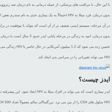
با این حال، با مراقبت های پزشکی، از جمله درمانی به نام درمان ضد رتروویروسی، می توان HIV را مدیریت کرد و سال ها
بدون درمان، فرد مبتلا به HIV احتمالاً به یک بیماری جدی به نام سندرم نقص ایمنی اکتسابی، معروف به ایدز مبتلا می شود.
در آن مرحله، سیستم ایمنی ضعیف تر از آن است که بتواند با موفقیت در براب
بدون درمان، امید به زندگی در مرحله پایانی ایدز حدود 3 سال است با درمان ضد رتروویروسی، HIV را می توان به خوبی مدیریت کرد و امید به زندگی می تواند تقریباً مشابه فردی باشد که به HIV مبتلا نشده است.
تخمین زده می شود که 1.2 میلیون آمریکایی در حال حاضر با HIV زندگی می کنند. از این افراد، از هر 7 نفر، 1 نفر نمی‌داند که به این ویروس مبتلا هست.
HIV می تواند تغییراتی را در سراسر بدن ایجاد کند.
ایدز چیست؟
ایدز بیماری است که می تواند در افراد مبتلا به HIV ایجاد شود. این پیشرفته ترین مرحله HIV است. این موضوع به این معنی است که تمامی افراد مبتلا به HIV لزوما به بیماری ایدز مبتلا نمی شوند .
HIV سلول های CD4 را از بین می برد. بزرگسالان سالم معمولاً تعداد CD4 500 تا 1600 در هر میلی متر مکعب دارند. فرد مبتلا به HIV که تعداد CD4 او کمتر از 200 در میلی متر مکعب باشد، مبتلا به ایدز خواهد بود.