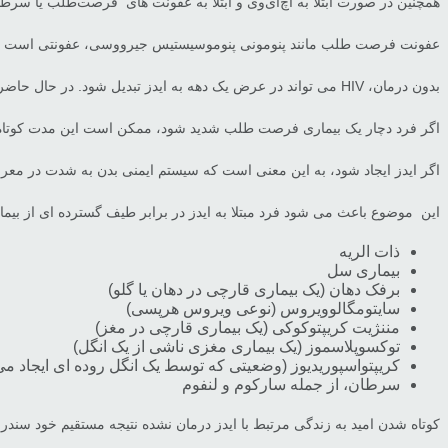
همچنین در صورت ابتلا به اچ‌آی‌وی و ابتلا به عفونت های فرصت‌طلب یا سرطان که در افرادی که HIV ندارند، نادر است، می‌
عفونت فرصت طلب مانند پنومونی پنوموسیستیس جیرووسی، عفونتی است که فق
بدون درمان، HIV می تواند در عرض یک دهه به ایدز تبدیل شود. در حال حاضر هیچ درمانی برای ایدز وجود ندارد و بدون درمان، امید به زندگی پس از تشخیص حدود 3 سال است.
اگر فرد دچار یک بیماری فرصت طلب شدید شود، ممکن است این مدت کوتاه تر با
اگر ایدز ایجاد شود، به این معنی است که سیستم ایمنی بدن به شدت در معر
این موضوع باعث می شود فرد مبتلا به ایدز در برابر طیف گسترده ای از بیما
ذات الریه
بیماری سل
برفک دهان (یک بیماری قارچی در دهان یا گلو)
سایتومگالوویروس (نوعی ویروس هرپسی)
مننژیت کریپتوکوکی (یک بیماری قارچی در مغز)
توکسوپلاسموز (یک بیماری مغزی ناشی از یک انگل)
کریپتواسپوریدیوز (وضعیتی که توسط یک انگل روده ای ایجاد م
سرطان، از جمله سارکوم و لنفوم
کوتاه شدن امید به زندگی مرتبط با ایدز درمان نشده نتیجه مستقیم خود سند