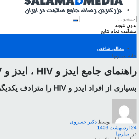
تناسب اندام
بدون نتیجه
تغذیه
مشاهده تمام نتایج
مطالب شاخص
خانه
بیماریها
راهنمای جامع ایدز و HIV ، ایدز و HIV چیست؟ علل، پیشگیری و درمان
بسیاری از افراد ایدز و HIV را مترادف یکدیگر می دانند، ولی در این مقاله بطور مفصل به مفاهیم ایدز و HIV می پردازیم
توسط
دکتر خسروی
24 اردیبهشت 1403
در
بیماریها