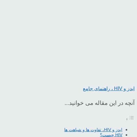
ایدز و HIV ، راهنمای جامع
آنچه در این مقاله می خوانید...
ایدز و HIV، تفاوت ها و شباهت ها
HIV چیست؟