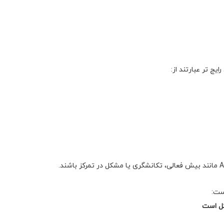
ست:
کل است