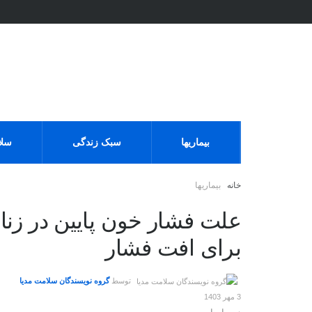
بیماریها
سبک زندگی
سلا
خانه
بیماریها
علت فشار خون پایین در زنا
برای افت فشار
توسط
گروه نویسندگان سلامت مدیا
3 مهر 1403
در
بیماریها