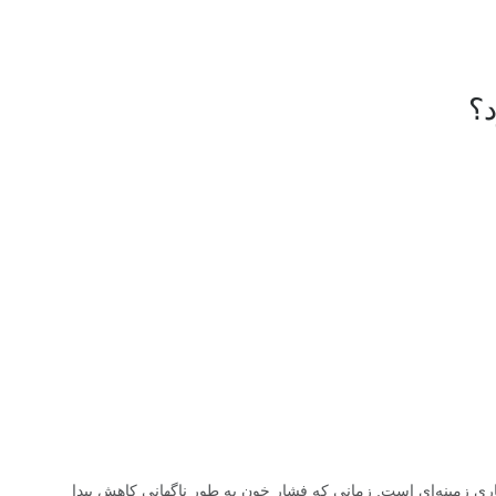
د؟
یماری زمینه‌ای است. زمانی که فشار خون به طور ناگهانی کاهش پیدا