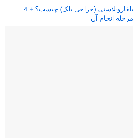
بلفاروپلاستی (جراحی پلک) چیست؟ + 4
مرحله انجام آن