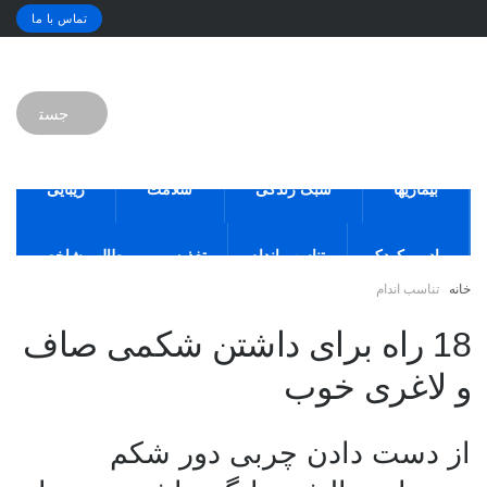
تماس با ما
بیماریها
سبک زندگی
سلامت
زیبایی
مادر و کودک
تناسب اندام
تغذیه
مطالب شاخص
خانه
تناسب اندام
18 راه برای داشتن شکمی صاف
و لاغری خوب
از دست دادن چربی دور شکم