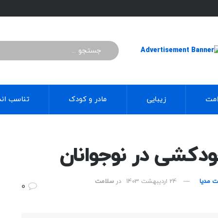
مت
زیبایی
مادر و کودک
تناسب اند
دکشی در نوجوانان
ت مدیا
24 اردیبهشت 1403
در
سلامت
0