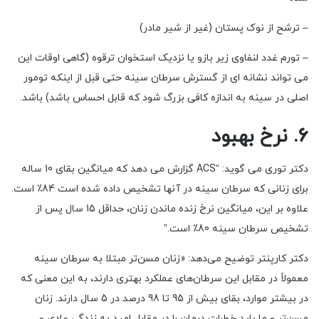
– ترشح از نوک پستان (غیر از شیر مادر)
– تورم غدد لنفاوی زیر بازو یا نزدیک استخوان ترقوه (گاهی اوقات این
می تواند نشانه ای از گسترش سرطان سینه حتی قبل از اینکه تومور
اصلی در سینه به اندازه کافی بزرگ شود که قابل احساس باشد) باشد.
6. نرخ بهبود
دکتر توری می گوید: “ACS گزارش می دهد که میانگین بقای 10 ساله
برای زنانی که سرطان سینه در آنها تشخیص داده شده است 84٪ است.
علاوه بر این، میانگین نرخ زنده ماندن زنان، حداقل 15 سال پس از
تشخیص سرطان سینه 80٪ است.”
دکتر کارپنتر توضیح می‌دهد: «زنان مسن‌تر مبتلا به سرطان سینه
معمولاً در مقابل این سرطان‌های عملکرد بهتری دارند، به این معنی که
در بیشتر موارد، بقای بیش از 95 تا 98 درصد در 5 سال دارند. زنان
مسن‌تر و ما باید خطرات درمان را در مقابل امید به زندگی عادی و