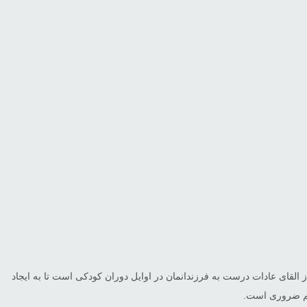
 از القای عادات درست به فرزندانمان در اوایل دوران کودکی است تا به ایجاد
الم ضروری است.