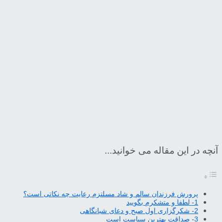
آنچه در این مقاله می خوانید...
پرورش فرزندان سالم و شاد مسلتزم رعایت چه نکاتی است؟
1- لطفا و متشکرم بگویید
2- شکرگزاری اول صبح و دعای شبانگاهی
3- صداقت بهترین سیاست است