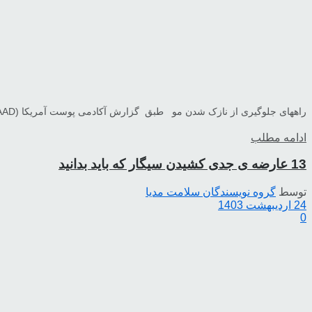
راههای جلوگیری از نازک شدن مو طبق گزارش آکادمی پوست آمریکا (AAD) ریزش 50 تا 100 تار مو در...
ادامه مطلب
13 عارضه ی جدی کشیدن سیگار که باید بدانید
توسط
گروه نویسندگان سلامت مدیا
24 اردیبهشت 1403
0