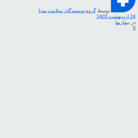
توسط
گروه نویسندگان سلامت مدیا
24 اردیبهشت 1403
در
بیماریها
0