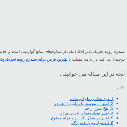
سندرم روده تحریک پذیر (IBS) یکی از بیماری‌های شای
دوچندان می‌کند. در ادامه مطلب با
بهترین قرص برای سندرم روده تحریک پذی
آنچه در این مقاله می خوانید...
1. درد شکمی طولانی‌مدت
2. اسهال، یبوست یا ترکیبی از هر دو
3. نفخ بیش از حد
4. تغییر تعداد دفعات اجابت مزاج
5. تغییر در شکل، اندازه و قوام مدفوع
6. اضطراب و یا افسردگی