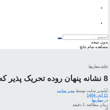
تناسب اندام
تغذیه
مطالب شاخص
بدون نتیجه
مشاهده تمام نتایج
خانه
بیماریها
8 نشانه پنهان روده تحریک پذیر که نباید نادیده بگیرید
توسط
مدیر سایت
11 آبان 1404
در
بیماریها
زمان مطالعه: 1 دقیقه
0