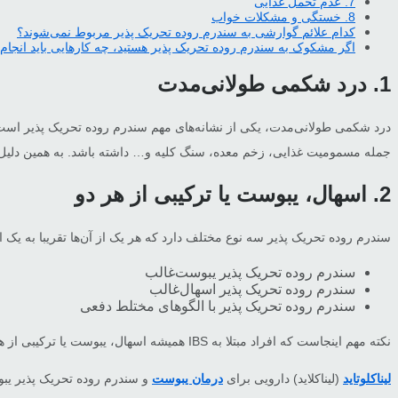
7. عدم تحمل غذایی
8. خستگی و مشکلات خواب
کدام علائم گوارشی به سندرم روده تحریک پذیر مربوط نمی‌شوند؟
اگر مشکوک به سندرم روده تحریک پذیر هستید، چه کارهایی باید انجام 
1. درد شکمی طولانی‌مدت
جمله مسمومیت غذایی، زخم معده، سنگ کلیه و… داشته باشد. به همین دلیل، 
2. اسهال، یبوست یا ترکیبی از هر دو
سندرم روده تحریک پذیر سه نوع مختلف دارد که هر یک از آن‌ها تقریبا به یک ان
سندرم روده تحریک پذیر یبوست‌غالب
سندرم روده تحریک پذیر اسهال‌غالب
سندرم روده تحریک پذیر با الگوهای مختلط دفعی
نکته مهم اینجاست که افراد مبتلا به IBS همیشه اسهال، یبوست یا ترکیبی از هر دو را تجربه نمی‌کنند. بلکه این علائم گوارشی به صورت مکرر و طولانی‌مدت در آن‌ها دیده می‌شود.
لیناکلوتاید
(لیناکلاید) دارویی برای
درمان یبوست
و سندرم روده تحریک پذیر یبوس