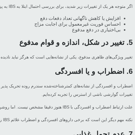
اگر متوجه هر یک از تغییرات زیر شدید، برای بررسی احتمال ابتلا به IBS به پزشک مراجعه کنید:
افزایش یا کاهش ناگهانی تعداد دفعات دفع
احساس فوریت غیرمعمول برای اجابت مزاج
بی‌اختیاری در دفع مدفوع
5. تغییر در شکل، اندازه و قوام مدفوع
تغییر ویژگی‌های ظاهری مدفوع، یکی از نشانه‌هایی است که هرگز نباید نادیده
6. اضطراب و یا افسردگی
اضطراب و افسردگی از نشانه‌های کمترشناخته‌شده سندرم روده تحریک پذیر هست
تغییرات گوارشی ناشی از استرس را تجربه کرده‌ایم.
علت ارتباط اضطراب و افسردگی با IBS هنوز دقیقا مشخص نیست. اما روشن است که این بیماری می‌تواند عاملی برای افزایش استرس باشد.
نکته مهم دیگر این است که برخی داروهای افسردگی و اضطراب علائم IBS را تسکین می‌دهند و برخی دیگر این علائم را تشدید می‌کنند. بنابراین بررسی دقیق‌تر و انتخاب راهکار درمانی مناسب حتما باید بر عهده پزشک گذاشته شود.
7. عدم تحمل غذایی