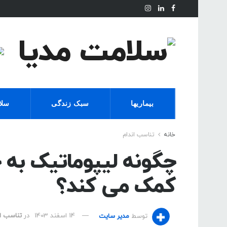
بیماریها
سبک زندگی
سلا
خانه
تناسب اندام
چگونه لیپوماتیک به 
کمک می کند؟
توسط
مدیر سایت
14 اسفند 1403
در
تناسب ان