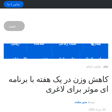
تماس با ما
بیماریها
سبک زندگی
سلامت
زیبایی
مادر و کودک
تناسب اندام
تغذیه
مطالب شاخص
خانه
تناسب اندام
کاهش وزن در یک هفته با برنامه
ای موثر برای لاغری
توسط
مدیر سایت
20 خرداد 1405