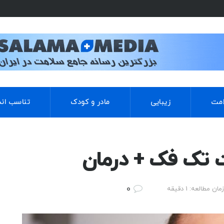
مت
زیبایی
مادر و کودک
تناسب اند
 تک فک + درمان
0
زمان مطالعه: 1 دقیقه