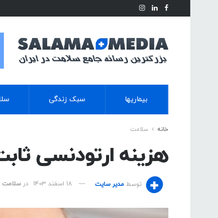
بیماریها
سبک زندگی
سلا
خانه
سلامت
هزینه ارتودنسی ثابت
توسط
مدیر سایت
18 اسفند 1403
در
سلامت