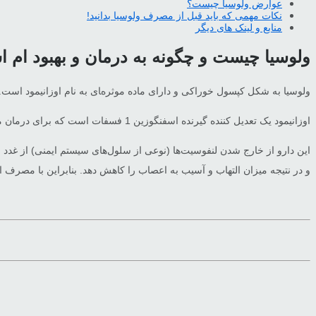
عوارض ولوسیا چیست؟
نکات مهمی که باید قبل از مصرف ولوسیا بدانید!
منابع و لینک های دیگر
ولوسیا چیست و چگونه به درمان و بهبود ام 
ولوسیا به شکل کپسول خوراکی و دارای ماده موثره‌‍ای به نام اوزانیمود است.
اوزانیمود یک تعدیل کننده گیرنده اسفنگوزین 1 فسفات است که برای درمان مولتیپل اسکلروزیس (MS) و بیماری التهابی روده (IBD) تایید شده است.
این دارو از خارج شدن لنفوسیت‌ها (نوعی از سلول‌های سیستم ایمنی) از غدد ل
و در نتیجه میزان التهاب و آسیب به اعصاب را کاهش دهد. بنابراین با مصرف این