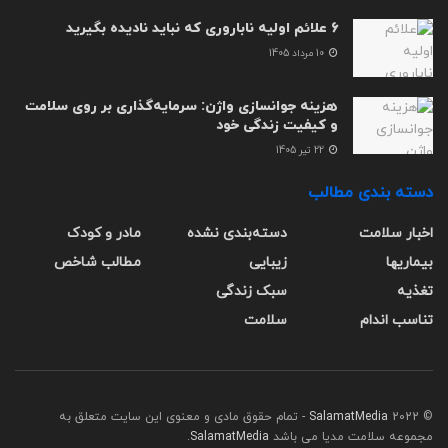
6 علائم اولیه ناباروری که نباید نادیده بگیرید
10 مرداد 1405
هزینه جوانسازی واژن: سرمایه‌گذاری بر روی سلامت
و کیفیت زندگی خود
22 تیر 1405
دسته بندی مطالب
اخبار سلامت
دسته‌بندی نشده
مادر و کودک
بیماریها
زیبایی
مطالب شاخص
تغذیه
سبک زندگی
تناسب اندام
سلامت
© 2022
SalamatMedia
- تمام حقوق مادی و معنوی این سایت متعلق به
مجموعه سلامت مدیا می باشد
SalamatMedia
.