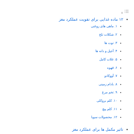
۱۲ ماده غذایی برای تقویت عملکرد مغز
۱. ماهی های روغنی
۲. شکلات تلخ
۳. توت ها
۴. آجیل و دانه ها
۵. غلات کامل
۶. قهوه
۷. آووکادو
۸. بادام زمینی
۹. تخم مرغ
۱۰. کلم بروکلی
۱۱. کلم پیچ
۱۲. محصولات سویا
تاثیر مکمل ها برای عملکرد مغز