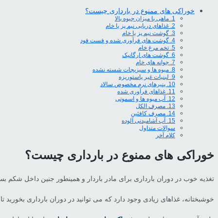
خوراکی های ممنوع در بارداری چیست؟
1. ماهی با میزان جیوه بالا
2. غذاهای دریایی نیم پز یا خام
3. گوشت نیم پز یا خام
4. گوشت های فرآوری شده و فست فود
5. تخم مرغ خام
6. گوشت های ارگانیک
7. جوانه های خام
8. میوه ها و سبزیجات شسته نشده
9. لبنیات غیر پاستوریزه
10. پنیرهای نرم مخصوص سالاد
11. غذاهای فرآوری شده
12. آب میوه ها و اسموتی
13. مصرف الکل
14. مصرف کافئین
15. آب آشامیدنی آلوده
سوالات متداول
کلام آخر
خوراکی های ممنوع در بارداری چیست؟
تغذیه خوب در دوران بارداری برای مادر باردار و همینطور جنین داخل شکم ب
خوشبختانه، غذاهای زیادی وجود دارد که می توانید در دوران بارداری بخورید تا س