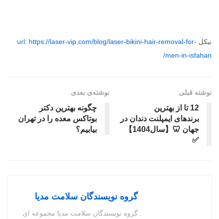
نیکل
url: https://laser-vip.com/blog/laser-bikini-hair-removal-for-
men-in-isfahan/
نوشته قبلی
نوشته‌ی بعدی
12 تا از بهترین
چگونه بهترین دکتر
برندهای ایمپلنت دندان در
بوتاکس معده را در تهران
جهان 🦷【سال1404】
بیابیم؟
✅
گروه نویسندگان سلامت مدیا
گروه نویسندگان سلامت مدیا مجموعه ای