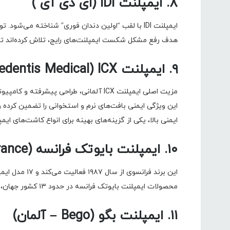
۸. ایمپلنت IDI (ای دی آی )
ایمپلنت IDI با لقب “اولین دندان فوری” شناخته می‌
هدف رفع مشکل شکست ایمپلنت‌های رایج، تلاش کرده‌اند تا م
۹. ایمپلنت ICX (Medentis Medical – آلمان)
مزیت اصلی ایمپلنت ICX آلمانی، طراحی پی
ایمنی بالا، یکی از گزینه‌های بهینه برای انواع کاشت‌های 
۱۰. ایمپلنت بایوتک فرانسه (Biotech France)
این برند فرانس
محصولات ایمپلنت بایوتک فرانسه در حدود ۱۳ کشور جهان، از جمله ایران، مورد استفاده قرار می‌گیرند.
۱۱. ایمپلنت بگو (Bego – آلمان)