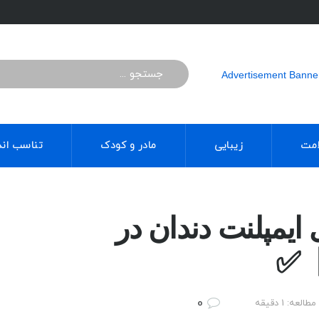
مت
زیبایی
مادر و کودک
تناسب اند
ای ایمپلنت دندان در
0
العه: 1 دقیقه