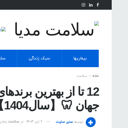
بیماریها
سبک زندگی
سلا
خانه
سلامت
12 تا از بهترین برنده
جهان 🦷【سال1404】✅
توسط
مدیر سایت
9 تیر 1404
در
سلامت
زمان مط