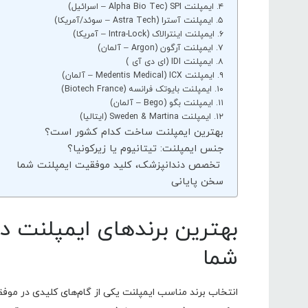
۴. ایمپلنت SPI (Alpha Bio Tec – اسرائیل)
۵. ایمپلنت آسترا (Astra Tech – سوئد/آمریکا)
۶. ایمپلنت اینترالاک (Intra-Lock – آمریکا)
۷. ایمپلنت آرگون (Argon – آلمان)
۸. ایمپلنت IDI (ای دی آی )
۹. ایمپلنت ICX (Medentis Medical – آلمان)
۱۰. ایمپلنت بایوتک فرانسه (Biotech France)
۱۱. ایمپلنت بگو (Bego – آلمان)
۱۲. ایمپلنت Sweden & Martina (ایتالیا)
بهترین ایمپلنت ساخت کدام کشور است؟
جنس ایمپلنت: تیتانیوم یا زیرکونیا؟
تخصص دندانپزشک، کلید موفقیت ایمپلنت شما
سخن پایانی
بهترین برندهای ایمپلنت دن
شما
انتخاب برند مناسب ایمپلنت یکی از گام‌های کلیدی در موفق