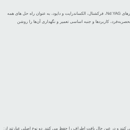
حوزه پوست و زیبایی شناسی به لطف قابلیت های چشمگیر لیزرهای پزشکی، شاهد تحولی متحول کننده بوده است. چهار نوع متمایز از لیزرهای پزشکی، لیزرهای Nd:YAG، فرکشنال، الکساندرایت و دایود، به عنوان راه حل های همه
حصربه‌فرد، کاربردها و جنبه اساسی تعمیر و نگهداری آن‌ها را روشن
 کنند و در عین حال بافت اطراف را حفظ می کنند. دو نوع اصلی عبارتند از: