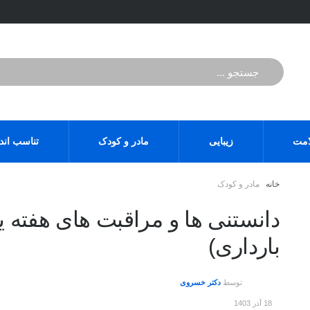
مت
زیبایی
مادر و کودک
تناسب اند
خانه
مادر و کودک
بارداری)
توسط
دکتر خسروی
18 آذر 1403