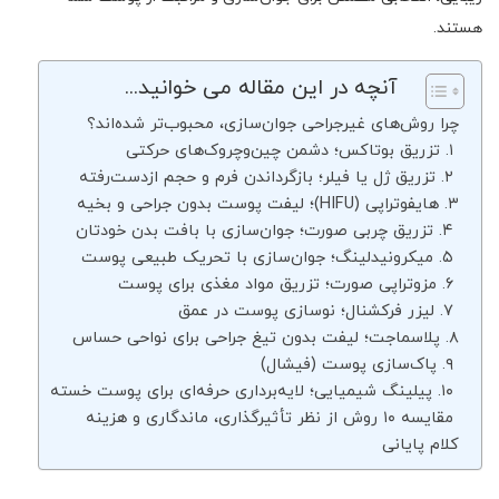
هستند.
آنچه در این مقاله می خوانید...
چرا روش‌های غیرجراحی جوان‌سازی، محبوب‌تر شده‌اند؟
۱. تزریق بوتاکس؛ دشمن چین‌وچروک‌های حرکتی
۲. تزریق ژل یا فیلر؛ بازگرداندن فرم و حجم ازدست‌رفته
۳. هایفوتراپی (HIFU)؛ لیفت پوست بدون جراحی و بخیه
۴. تزریق چربی صورت؛ جوان‌سازی با بافت بدن خودتان
۵. میکرونیدلینگ؛ جوان‌سازی با تحریک طبیعی پوست
۶. مزوتراپی صورت؛ تزریق مواد مغذی برای پوست
۷. لیزر فرکشنال؛ نوسازی پوست در عمق
۸. پلاسماجت؛ لیفت بدون تیغ جراحی برای نواحی حساس
۹. پاک‌سازی پوست (فیشال)
۱۰. پیلینگ شیمیایی؛ لایه‌برداری حرفه‌ای برای پوست خسته
مقایسه ۱۰ روش از نظر تأثیرگذاری، ماندگاری و هزینه
کلام پایانی