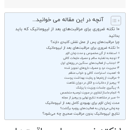
آنچه در این مقاله می خوانید...
۱۰ نکته ضروری برای مراقبت‌های بعد از لیپوماتیک که باید
بدانید
چرا مراقبت‌های پس از عمل نقش کلیدی دارند؟
10 نکته ضروری برای مراقبت‌های بعد از لیپوماتیک
1- استفاده از گن مخصوص و مدت زمان لازم
2- توجه به تغذیه سالم و مصرف مایعات کافی
3- اجتناب از فعالیت‌های سنگین در روزهای اول
4- مدیریت درد و مصرف داروهای تجویز شده
5- اهمیت استراحت کافی و خواب منظم
6- مراقبت از زخم‌ها و رعایت بهداشت پوست
7- پرهیز از دخانیات و الکل در دوران نقاهت
8- پیگیری جلسات ویزیت با پزشک
9- انجام ماساژ لنفاوی در صورت توصیه متخصص
10- صبر در مشاهده نتایج نهایی و پرهیز از عجله
مدت زمان لازم برای بهبودی کامل بعد از لیپوماتیک
چه زمانی می‌توان به فعالیت‌های روزمره برگشت؟
نتایج لیپوماتیک بدون مراقبت صحیح چه می‌شود؟