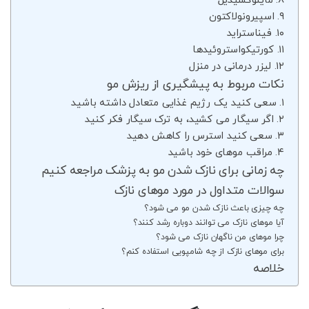
۸. ماینوکسیدیل
۹. اسپیرونولاکتون
۱۰. فیناستراید
۱۱. کورتیکواستروئیدها
۱۲. لیزر درمانی در منزل
نکات مربوط به پیشگیری از ریزش مو
۱. سعی کنید یک رژیم غذایی متعادل داشته باشید
۲. اگر سیگار می کشید، به ترک سیگار فکر کنید
۳. سعی کنید استرس را کاهش دهید
۴. مراقب موهای خود باشید
چه زمانی برای نازک شدن مو به پزشک مراجعه کنیم
سوالات متداول در مورد موهای نازک
چه چیزی باعث نازک شدن مو می شود؟
آیا موهای نازک می توانند دوباره رشد کنند؟
چرا موهای من ناگهان نازک می شود؟
برای موهای نازک از چه شامپویی استفاده کنم؟
خلاصه